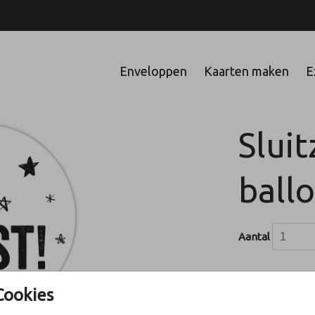
Enveloppen
Kaarten maken
E
Slui
ball
Aantal
Cookies
In winke