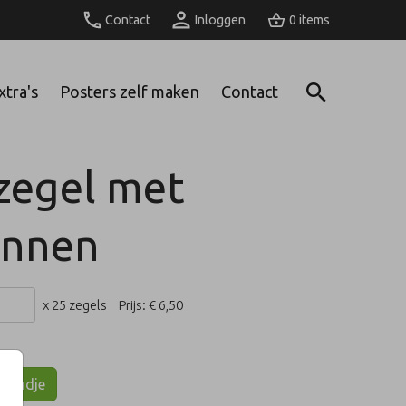
Contact
Inloggen
0
xtra's
Posters zelf maken
Contact
tzegel met
onnen
x 25 zegels
Prijs:
€ 6,50
lmandje