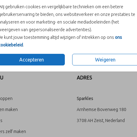
Wij gebruiken cookies en vergelijkbare technieken om een betere
gebruikerservaring te bieden, ons websiteverkeer en onze prestaties te
analyseren en voor marketing- en sociale mediadoeleinden (het
weergeven van gepersonaliseerde advertenties).
Je kunt jouw toestemming altijd wijzigen of intrekken op ons
ons
cookiebeleid
.
Prijs:
€ 6,50
Accepteren
Weigeren
U
ADRES
loppen
Sparkles
ten maken
Arnhemse Bovenweg 180
's
3708 AH Zeist, Nederland
rs zelf maken