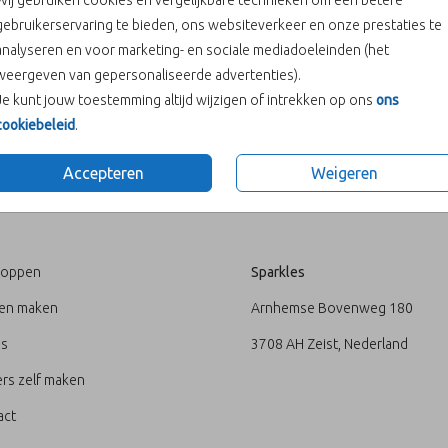
Wij gebruiken cookies en vergelijkbare technieken om een betere
gebruikerservaring te bieden, ons websiteverkeer en onze prestaties te
analyseren en voor marketing- en sociale mediadoeleinden (het
weergeven van gepersonaliseerde advertenties).
Je kunt jouw toestemming altijd wijzigen of intrekken op ons
ons
Prijs:
€ 6,50
cookiebeleid
.
Accepteren
Weigeren
U
ADRES
loppen
Sparkles
ten maken
Arnhemse Bovenweg 180
's
3708 AH Zeist, Nederland
rs zelf maken
act