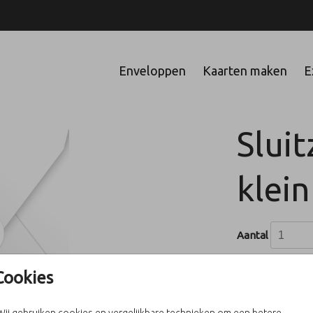
Enveloppen
Kaarten maken
E
Sluit
klei
Aantal
Cookies
In winke