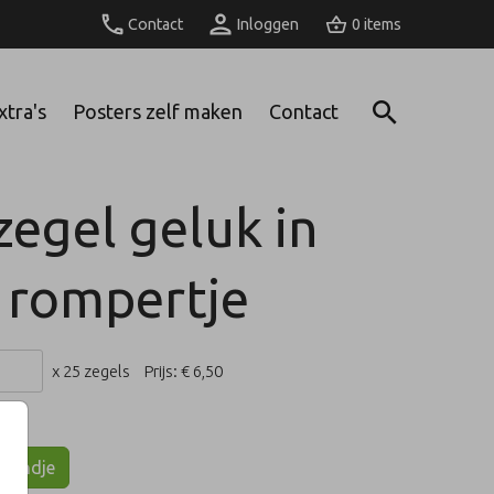
Contact
Inloggen
0
xtra's
Posters zelf maken
Contact
zegel geluk in
n rompertje
x 25 zegels
Prijs:
€ 6,50
lmandje