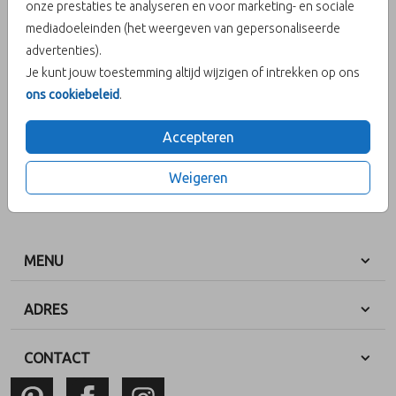
onze prestaties te analyseren en voor marketing- en sociale
mediadoeleinden (het weergeven van gepersonaliseerde
advertenties).
Je kunt jouw toestemming altijd wijzigen of intrekken op ons
OMSCHRIJVING
ons cookiebeleid
.
x
Accepteren
Prijs:
€ 6,50
per 25 zegels
Weigeren
MENU
ADRES
CONTACT