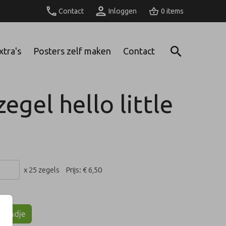
Contact
Inloggen
0
xtra's
Posters zelf maken
Contact
zegel hello little
x 25 zegels
Prijs:
€ 6,50
lmandje