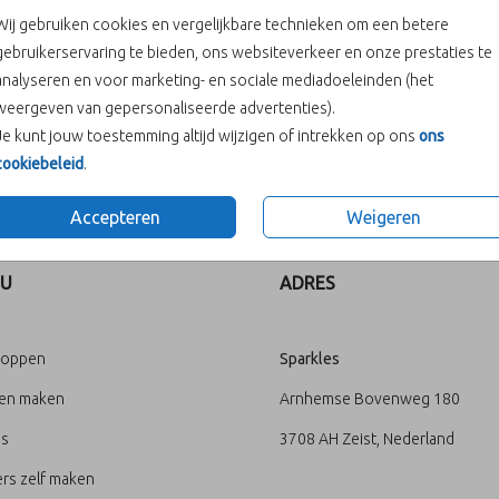
Wij gebruiken cookies en vergelijkbare technieken om een betere
gebruikerservaring te bieden, ons websiteverkeer en onze prestaties te
analyseren en voor marketing- en sociale mediadoeleinden (het
weergeven van gepersonaliseerde advertenties).
Je kunt jouw toestemming altijd wijzigen of intrekken op ons
ons
cookiebeleid
.
Prijs:
€ 6,50
Accepteren
Weigeren
U
ADRES
loppen
Sparkles
ten maken
Arnhemse Bovenweg 180
's
3708 AH Zeist, Nederland
rs zelf maken