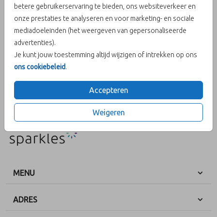
betere gebruikerservaring te bieden, ons websiteverkeer en
onze prestaties te analyseren en voor marketing- en sociale
Aantal
x 25 zegels
Prijs:
€ 6,50
mediadoeleinden (het weergeven van gepersonaliseerde
advertenties).
Je kunt jouw toestemming altijd wijzigen of intrekken op ons
ons cookiebeleid
.
OMSCHRIJVING
Sluitzegel Mr. hartje Mr.
Accepteren
Prijs:
€ 6,50
per 25 zegels
Weigeren
MENU
ADRES