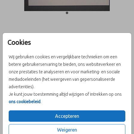
Sluitzegels op maat
Cookies
Helaas is dit product tijdelijk uitverkocht!
Wij gebruiken cookies en vergelijkbare technieken om een
Heb je vragen? Neem dan contact met ons op.
betere gebruikerservaring te bieden, ons websiteverkeer en
onze prestaties te analyseren en voor marketing- en sociale
Bestel gemakkelijk een proefdruk voor € 2,50
mediadoeleinden (het weergeven van gepersonaliseerde
advertenties).
OMSCHRIJVING
Je kunt jouw toestemming altijd wijzigen of intrekken op ons
Sluitzegels op maat
ons cookiebeleid
.
Overzicht prijzen - Sluitzegels op maat
Accepteren
Min. aantal
Max. aantal
Prijs:
Weigeren