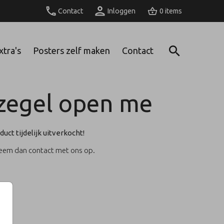
Contact
Inloggen
0
xtra's
Posters zelf maken
Contact
tzegel open me
duct tijdelijk uitverkocht!
Neem dan contact met ons op.