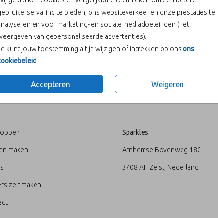
Wij gebruiken cookies en vergelijkbare technieken om een betere
gebruikerservaring te bieden, ons websiteverkeer en onze prestaties te
analyseren en voor marketing- en sociale mediadoeleinden (het
weergeven van gepersonaliseerde advertenties).
Je kunt jouw toestemming altijd wijzigen of intrekken op ons
ons
Prijs:
€ 6,50
cookiebeleid
.
Accepteren
Weigeren
U
ADRES
loppen
Sparkles
ten maken
Arnhemse Bovenweg 180
's
3708 AH Zeist, Nederland
rs zelf maken
act