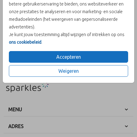
betere gebruikerservaring te bieden, ons websiteverkeer en
onze prestaties te analyseren en voor marketing- en sociale
Aantal
x 25 zegels
Prijs:
€ 6,50
mediadoeleinden (het weergeven van gepersonaliseerde
advertenties).
Je kunt jouw toestemming altijd wijzigen of intrekken op ons
ons cookiebeleid
.
OMSCHRIJVING
x
Accepteren
Prijs:
€ 6,50
per 25 zegels
Weigeren
MENU
ADRES