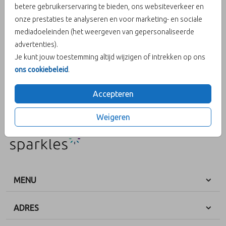
betere gebruikerservaring te bieden, ons websiteverkeer en
onze prestaties te analyseren en voor marketing- en sociale
Aantal
x 25 zegels
Prijs:
€ 6,50
mediadoeleinden (het weergeven van gepersonaliseerde
advertenties).
Je kunt jouw toestemming altijd wijzigen of intrekken op ons
ons cookiebeleid
.
OMSCHRIJVING
Sluitzegel strik
Accepteren
Prijs:
€ 6,50
per 25 zegels
Weigeren
MENU
ADRES