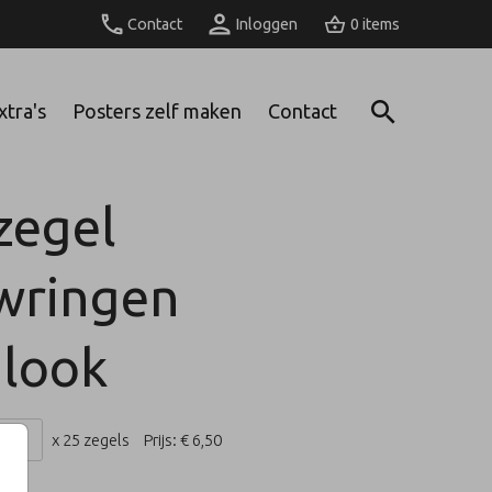
Contact
Inloggen
0
xtra's
Posters zelf maken
Contact
zegel
wringen
look
x 25 zegels
Prijs:
€ 6,50