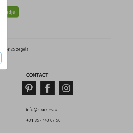
lmandje
per 25 zegels
CONTACT
info@sparkles.io
+31 85 - 743 07 50