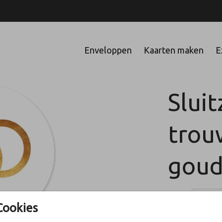
Enveloppen
Kaarten maken
E
Sluit
trou
goud
Aantal
Cookies