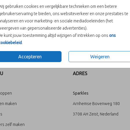
Wij gebruiken cookies en vergelijkbare technieken om een betere
In winke
gebruikerservaring te bieden, ons websiteverkeer en onze prestaties te
analyseren en voor marketing- en sociale mediadoeleinden (het
weergeven van gepersonaliseerde advertenties).
Je kunt jouw toestemming altijd wijzigen of intrekken op ons
ons
cookiebeleid
.
Prijs:
€ 6,50
Accepteren
Weigeren
U
ADRES
loppen
Sparkles
ten maken
Arnhemse Bovenweg 180
's
3708 AH Zeist, Nederland
rs zelf maken