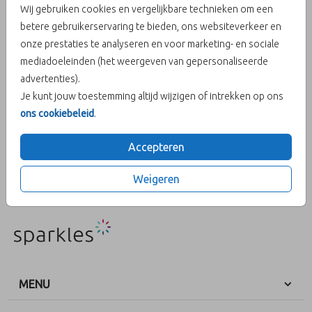
Wij gebruiken cookies en vergelijkbare technieken om een
meisjes
betere gebruikerservaring te bieden, ons websiteverkeer en
onze prestaties te analyseren en voor marketing- en sociale
mediadoeleinden (het weergeven van gepersonaliseerde
Aantal
x 25 zegels
Prijs:
€ 6,50
advertenties).
Je kunt jouw toestemming altijd wijzigen of intrekken op ons
ons cookiebeleid
.
OMSCHRIJVING
Accepteren
Sluitzegel twee mooie meisjes roze
Weigeren
Prijs:
€ 6,50
per 25 zegels
MENU