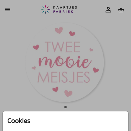
0
Cookies
Sluitzegel twee mooie