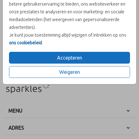
betere gebruikerservaring te bieden, ons websiteverkeer en
onze prestaties te analyseren en voor marketing- en sociale
Aantal
x 25 zegels
Prijs:
€ 6,50
mediadoeleinden (het weergeven van gepersonaliseerde
advertenties).
Je kunt jouw toestemming altijd wijzigen of intrekken op ons
ons cookiebeleid
.
OMSCHRIJVING
Sluitzegel wij gaan trouwen
Accepteren
Prijs:
€ 6,50
per 25 zegels
Weigeren
MENU
ADRES