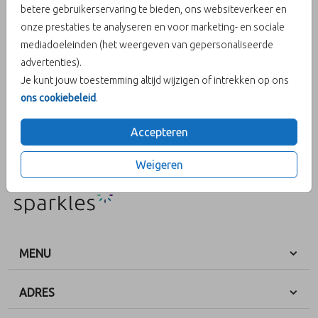
betere gebruikerservaring te bieden, ons websiteverkeer en
onze prestaties te analyseren en voor marketing- en sociale
Aantal
x 25 zegels
Prijs:
€ 6,50
mediadoeleinden (het weergeven van gepersonaliseerde
advertenties).
Je kunt jouw toestemming altijd wijzigen of intrekken op ons
ons cookiebeleid
.
OMSCHRIJVING
Sluitzegel yes sierlijk
Accepteren
Prijs:
€ 6,50
per 25 zegels
Weigeren
MENU
ADRES