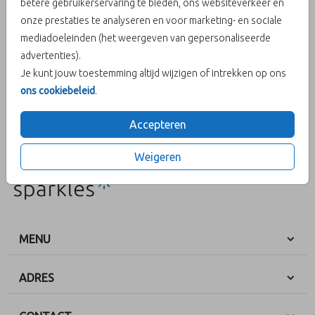
betere gebruikerservaring te bieden, ons websiteverkeer en
onze prestaties te analyseren en voor marketing- en sociale
Helaas is dit product tijdelijk uitverkocht!
mediadoeleinden (het weergeven van gepersonaliseerde
advertenties).
Heb je vragen? Neem dan contact met ons op.
Je kunt jouw toestemming altijd wijzigen of intrekken op ons
ons cookiebeleid
.
OMSCHRIJVING
x
Accepteren
Prijs:
€ 6,50
per 25 zegels
Weigeren
MENU
ADRES