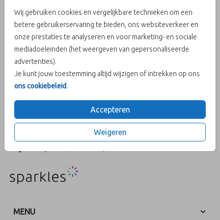
Wij gebruiken cookies en vergelijkbare technieken om een
(10 meter)
betere gebruikerservaring te bieden, ons websiteverkeer en
onze prestaties te analyseren en voor marketing- en sociale
mediadoeleinden (het weergeven van gepersonaliseerde
Aantal
x 1 Koordjes
Prijs:
€ 6,95
advertenties).
Je kunt jouw toestemming altijd wijzigen of intrekken op ons
ons cookiebeleid
.
OMSCHRIJVING
Accepteren
Cognackleurig suède koord (10 meter). Geschikt om ca. 25
kaarten mee te versieren.
Weigeren
Prijs:
€ 6,95
per 1 Koordjes
MENU