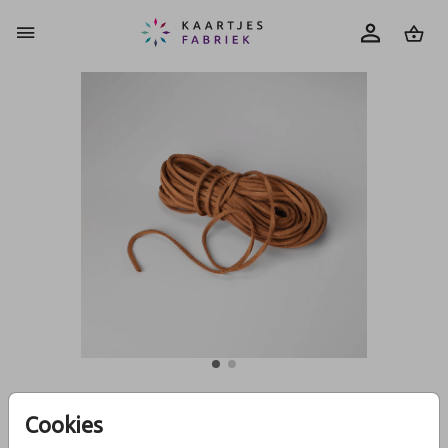
0
Cookies
Cognackleurig suède koord