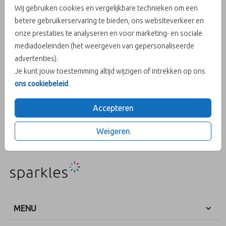
Wij gebruiken cookies en vergelijkbare technieken om een
betere gebruikerservaring te bieden, ons websiteverkeer en
Helaas is dit product tijdelijk uitverkocht!
onze prestaties te analyseren en voor marketing- en sociale
Heb je vragen? Neem dan contact met ons op.
mediadoeleinden (het weergeven van gepersonaliseerde
advertenties).
OMSCHRIJVING
Je kunt jouw toestemming altijd wijzigen of intrekken op ons
Geboortekaartjes met wolkjes zijn hip. Deze mintgroene
ons cookiebeleid
.
sluitzegel met witte wolk past goed bij het huidige trendbeeld.
De sluitzegels hebben een doorsnede van 35mm en worden per
Accepteren
vel van 35 stuks geleverd.
Weigeren
Prijs:
€ 6,50
per 25 zegels
MENU