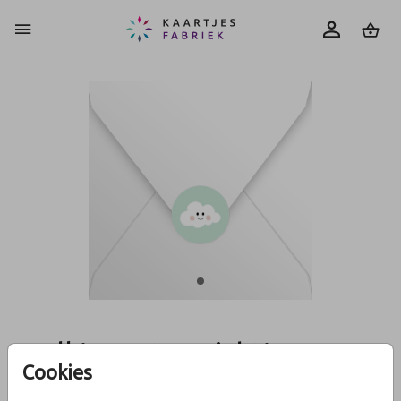
0
Wolkje met gezichtje - NIET
Cookies
BESCHIKBAAR